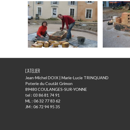
L’ATELIER
Jean-Michel DOIX | Marie-Lucie TRINQUAND
Poterie du Coutât Grimon
89480 COULANGES-SUR-YONNE
tel : 03 86 81 74 91
ML : 06 32 77 83 62
JM : 06 72 94 95 35