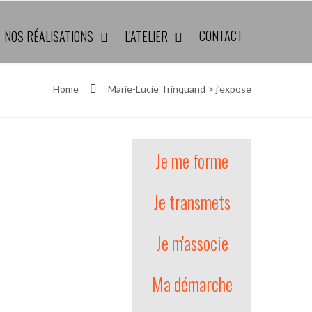
CONTACT
NOS RÉALISATIONS
L’ATELIER
Home
Marie-Lucie Trinquand > j’expose
Je me forme
Je transmets
Je m'associe
Ma démarche