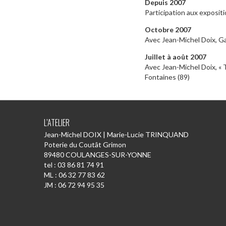
Depuis 2007
Participation aux exposit
Octobre 2007
Avec Jean-Michel Doix, Ga
Juillet à août 2007
Avec Jean-Michel Doix, « 
Fontaines (89)
L’ATELIER
Jean-Michel DOIX | Marie-Lucie TRINQUAND
Poterie du Coutât Grimon
89480 COULANGES-SUR-YONNE
tel : 03 86 81 74 91
ML : 06 32 77 83 62
JM : 06 72 94 95 35