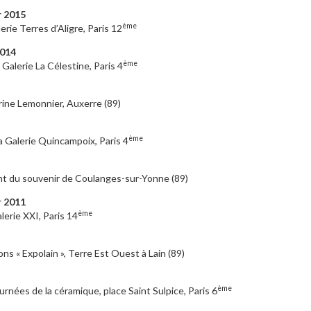
r 2015
ème
erie Terres d’Aligre, Paris 12
014
ème
 Galerie La Célestine, Paris 4
ine Lemonnier, Auxerre (89)
ème
 Galerie Quincampoix, Paris 4
t du souvenir de Coulanges-sur-Yonne (89)
r 2011
ème
lerie XXI, Paris 14
ons « Expolain », Terre Est Ouest à Lain (89)
ème
rnées de la céramique, place Saint Sulpice, Paris 6