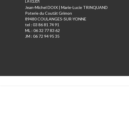
L’ATELIER
Jean-Michel DOIX | Marie-Lucie TRINQUAND
Poterie du Coutât Grimon
89480 COULANGES-SUR-YONNE
tel : 03 86 81 74 91
ML : 06 32 77 83 62
JM : 06 72 94 95 35