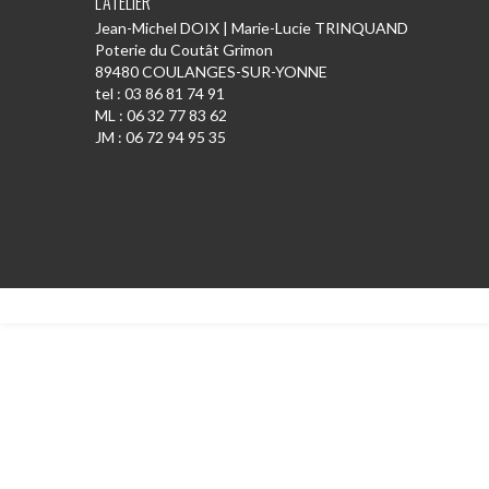
L’ATELIER
Jean-Michel DOIX | Marie-Lucie TRINQUAND
Poterie du Coutât Grimon
89480 COULANGES-SUR-YONNE
tel : 03 86 81 74 91
ML : 06 32 77 83 62
JM : 06 72 94 95 35