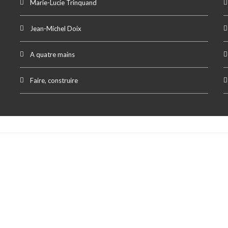
Marie-Lucie Trinquand
Jean-Michel Doix
A quatre mains
Faire, construire