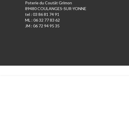
Poterie du Coutât Grimon
89480 COULANGES-SUR-YONNE
tel : 03 86 81 74 91
ML : 06 32 77 83 62
JM : 06 72 94 95 35